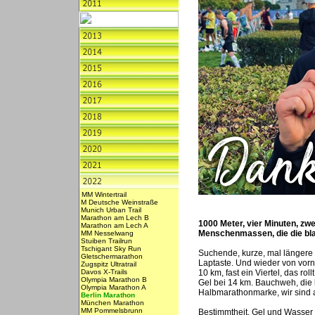
MM Wintertrail
M Deutsche Weinstraße
Munich Urban Trail
Marathon am Lech B
1000 Meter, vier Minuten, zw
Marathon am Lech A
Menschenmassen, die die bla
MM Nesselwang
Stuiben Trailrun
Tschigant Sky Run
Suchende, kurze, mal längere B
Gletschermarathon
Laptaste. Und wieder von vorne
Zugspitz Ultratrail
Davos X-Trails
10 km, fast ein Viertel, das ro
Olympia Marathon B
Gel bei 14 km. Bauchweh, die 
Olympia Marathon A
Halbmarathonmarke, wir sind 
Berlin Marathon
München Marathon
MM Pommelsbrunn
Bestimmtheit. Gel und Wasser 