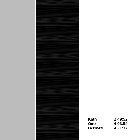
Kathi
2:49:52
Otto
4:03:54
Gerhard
4:21:37