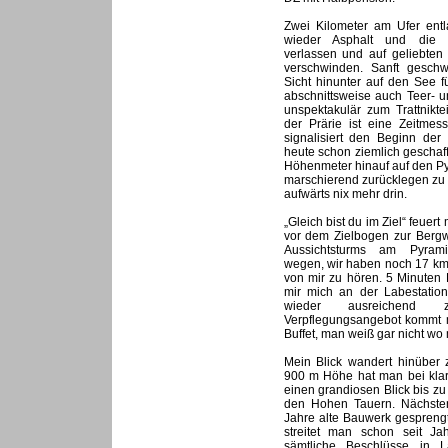
Zwei Kilometer am Ufer entl
wieder Asphalt und die g
verlassen und auf geliebte
verschwinden. Sanft geschw
Sicht hinunter auf den See 
abschnittsweise auch Teer- u
unspektakulär zum Trattnikte
der Prärie ist eine Zeitmes
signalisiert den Beginn der
heute schon ziemlich geschaff
Höhenmeter hinauf auf den P
marschierend zurücklegen zu 
aufwärts nix mehr drin.
„Gleich bist du im Ziel“ feuert
vor dem Zielbogen zur Bergw
Aussichtsturms am Pyram
wegen, wir haben noch 17 km
von mir zu hören. 5 Minuten
mir mich an der Labestatio
wieder ausreichend 
Verpflegungsangebot kommt m
Buffet, man weiß gar nicht wo 
Mein Blick wandert hinüber 
900 m Höhe hat man bei klar
einen grandiosen Blick bis 
den Hohen Tauern. Nächste
Jahre alte Bauwerk gespreng
streitet man schon seit Jah
sämtliche Beschlüsse in