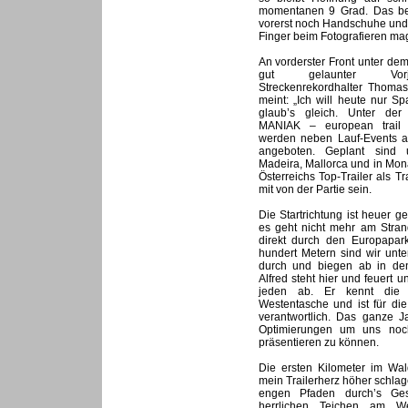
momentanen 9 Grad. Das bed
vorerst noch Handschuhe und
Finger beim Fotografieren mag 
An vorderster Front unter dem
gut gelaunter Vorj
Streckenrekordhalter Thomas
meint: „Ich will heute nur Sp
glaub’s gleich. Unter de
MANIAK – european trail 
werden neben Lauf-Events a
angeboten. Geplant sind u
Madeira, Mallorca und in Mon
Österreichs Top-Trailer als T
mit von der Partie sein.
Die Startrichtung ist heuer 
es geht nicht mehr am Stran
direkt durch den Europapar
hundert Metern sind wir unt
durch und biegen ab in den
Alfred steht hier und feuert u
jeden ab. Er kennt die
Westentasche und ist für di
verantwortlich. Das ganze Ja
Optimierungen um uns noch
präsentieren zu können.
Die ersten Kilometer im Wal
mein Trailerherz höher schlage
engen Pfaden durch’s Gest
herrlichen Teichen am W