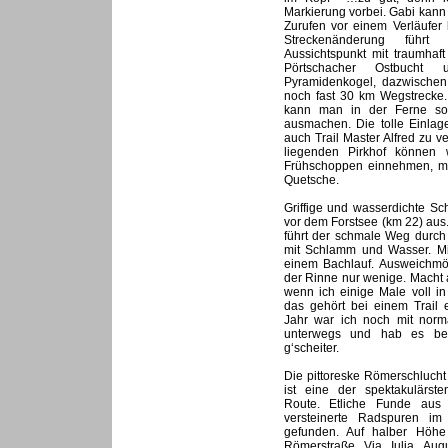
Markierung vorbei. Gabi kann
Zurufen vor einem Verläufer
Streckenänderung führ
Aussichtspunkt mit traumhaft
Pörtschacher Ostbucht
Pyramidenkogel, dazwischen
noch fast 30 km Wegstrecke. B
kann man in der Ferne so
ausmachen. Die tolle Einlag
auch Trail Master Alfred zu 
liegenden Pirkhof können 
Frühschoppen einnehmen, mit
Quetsche.
Griffige und wasserdichte Sc
vor dem Forstsee (km 22) aus
führt der schmale Weg durch 
mit Schlamm und Wasser. Mi
einem Bachlauf. Ausweichmög
der Rinne nur wenige. Macht
wenn ich einige Male voll in
das gehört bei einem Trail 
Jahr war ich noch mit norm
unterwegs und hab es ber
g‘scheiter.
Die pittoreske Römerschlucht
ist eine der spektakulärste
Route. Etliche Funde aus
versteinerte Radspuren i
gefunden. Auf halber Höhe 
Römerstraße Via Iulia Au