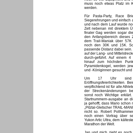
muss noch etwas Platz im K
werden.
Für Pasta-Party, Race Brief
Siegerehrungen und einfach a
und nach dem Lauf wurde noc
Zelt nebenan mit direktem Üb
finaler Gag werden sogar die 
den Anfangsbereich dieses Z
dem Trail-Maniak über 57K
noch den 30K und 15K. So 
passende Distanz dabei sein.
auf der Lang- und Mittelstre
durch-geführt. Auf einem 4
hinauf zum höchsten Punk
Pyramidenkogel, werden jew
und -Königinnen gesucht und 
Um 17 Uhr sind di
Eröffnungsfeierlichkeiten. B
verpflichtend ist für alle Athl
der Streckenänderungen be
sonst noch Wichtige erklärt.
Startnummern-ausgabe an die
ja gehofft, dass Mario schon
„Pitztal-Gletscher TRAIL-MANIA
nicht so. Robert Pollhamme
noch einen Vortrag über se
Yukon Artic Ultra, dem kältest
Marathon der Welt.
Jan und mich zieht es noch 