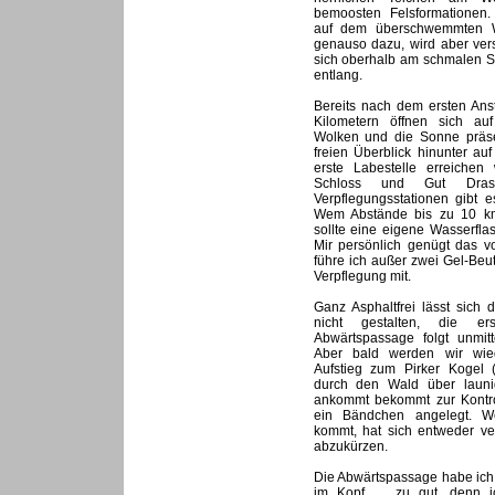
bemoosten Felsformationen.
auf dem überschwemmten W
genauso dazu, wird aber ver
sich oberhalb am schmalen S
entlang.
Bereits nach dem ersten Ans
Kilometern öffnen sich auf
Wolken und die Sonne präsen
freien Überblick hinunter au
erste Labestelle erreiche
Schloss und Gut Dras
Verpflegungsstationen gibt
Wem Abstände bis zu 10 km
sollte eine eigene Wasserfl
Mir persönlich genügt das 
führe ich außer zwei Gel-Beu
Verpflegung mit.
Ganz Asphaltfrei lässt sich
nicht gestalten, die er
Abwärtspassage folgt unmit
Aber bald werden wir wied
Aufstieg zum Pirker Kogel 
durch den Wald über launi
ankommt bekommt zur Kontro
ein Bändchen angelegt. We
kommt, hat sich entweder ve
abzukürzen.
Die Abwärtspassage habe ich
im Kopf …zu gut, denn ic