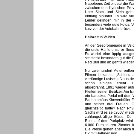
Napoleons Zeit bildete die W
zwischen den Illyrischen Pro
Über Stock und Stein geh
entlang hinunter. Es wird vi
Leider gelingen mir in der
besonders viele gute Fotos. Vo
kurz vor der Autobahnbrücke.
Halbzeit in Velden
An der Seepromenade in Veld
die erste Hälfte unserer See
Es wartet eine üppig ausgest
schmeckt besonders gut die 
Red Bull und ab geht‘s wieder
Nur zweihundert Meter entfern
Filmen bekannte „Schloss 
viertürmige Lustschloß aus d
schon einiges erlebt. 
abgebrannt, 1891 wieder auf
Pleiten seiner Besitzer. Am 
ein barockes Portal mit dem
Bartholomäus Khevenhüller Fr
und seiner drei Frauen. 
gleichzeitig hatte? Nach Pri
Sachs wird es seit 2007 wieder
zahlungskräftige Gäste. Der
Rolls auf dem Parkplatz wird
6.000 Euro teuren Zimmer lo
Die Preise gehen aber auch r
DZ mit Halbpension.