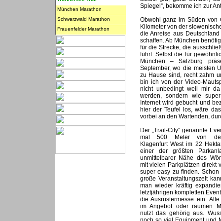
Spiegel“, bekomme ich zur An
München Marathon
Schwarzwald Marathon
Obwohl ganz im Süden von Ös
Kilometer von der slowenisch
Frauenfelder Marathon
die Anreise aus Deutschland 
schaffen. Ab München benöti
für die Strecke, die ausschli
führt. Selbst die für gewöhnli
München – Salzburg präsen
September, wo die meisten U
zu Hause sind, recht zahm un
bin ich von der Video-Mauts
nicht unbedingt weil mir d
werden, sondern wie super 
Internet wird gebucht und be
hier der Teufel los, wäre das
vorbei an den Wartenden, du
Der „Trail-City“ genannte Eve
mal 500 Meter von der 
Klagenfurt West im 22 Hekta
einer der größten Parkanla
unmittelbarer Nähe des Wör
mit vielen Parkplätzen direkt 
super easy zu finden. Schon 
große Veranstaltungszelt kann
man wieder kräftig expandie
letztjährigen kompletten Event
die Ausrüstermesse ein. Al
im Angebot oder räumen Me
nutzt das gehörig aus. Wuss
noch so viel Equipment und M