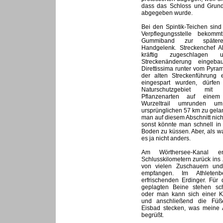
dass das Schloss und Grunds
abgegeben wurde.
Bei den Spintik-Teichen sin
Verpflegungsstelle bekom
Gummiband zur später
Handgelenk. Streckenchef Al
kräftig zugeschlagen
Streckenänderung eingeb
Direttissima runter vom Pyr
der alten Streckenführung 
eingespart wurden, dürfe
Naturschutzgebiet mit
Pflanzenarten auf einem 
Wurzeltrail umrunden u
ursprünglichen 57 km zu gela
man auf diesem Abschnitt ni
sonst könnte man schnell i
Boden zu küssen. Aber, als wa
es ja nicht anders.
Am Wörthersee-Kanal en
Schlusskilometern zurück ins Z
von vielen Zuschauern und
empfangen. Im Athleten
erfrischenden Erdinger. Für
geplagten Beine stehen sc
oder man kann sich einer K
und anschließend die Fü
Eisbad stecken, was meine A
begrüßt.