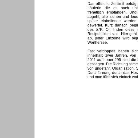
Das offizielle Zeitlimit beträg
Läuferin die es noch unt
frenetisch empfangen. Ungl
abgeht, alle stehen und feu
später eintreffende werde
gewertet. Kurz danach begi
des 57K. Oft finden diese 
Restpublikum statt. Hier geht 
ab, jeder Einzelne wird bej
Wörthersee.
Fast verdoppelt haben sich
innerhalb zwei Jahren. Von
2011 auf heuer 295 sind die 
gestiegen. Die Richtung stim
von ungefähr. Organisation, 
Durchführung durch das Herz
und man fühlt sich einfach woh