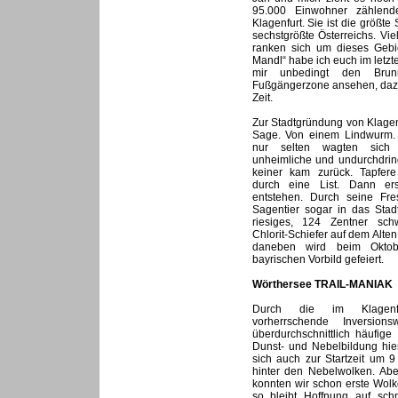
95.000 Einwohner zählend
Klagenfurt. Sie ist die größte
sechstgrößte Österreichs. V
ranken sich um dieses Gebi
Mandl“ habe ich euch im letzten
mir unbedingt den Bru
Fußgängerzone ansehen, dazu 
Zeit.
Zur Stadtgründung von Klagen
Sage. Von einem Lindwurm. 
nur selten wagten sich
unheimliche und undurchdrin
keiner kam zurück. Tapfere
durch eine List. Dann ers
entstehen. Durch seine Fre
Sagentier sogar in das Sta
riesiges, 124 Zentner sc
Chlorit-Schiefer auf dem Alten 
daneben wird beim Oktob
bayrischen Vorbild gefeiert.
Wörthersee TRAIL-MANIAK
Durch die im Klagenf
vorherrschende Inversions
überdurchschnittlich häufig
Dunst- und Nebelbildung hier
sich auch zur Startzeit um 
hinter den Nebelwolken. Abe
konnten wir schon erste Wol
so bleibt Hoffnung auf sch