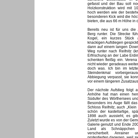
gefasst und der Bau soll no
Holzkonstruktion wird mit 1
hoch werden wie der besteh
besonderen Kick wird die hö
bieten, die aus 66 m Höhe in d
Bereits neu ist für uns di
Berg runter. Die Strecke fü
Kogel, ein kurzes Stück 
knackigen Aufstiegen gespick
dann auf einem langen Downhi
Weg runter nach Reifnitz (km
Erfrischung an der Labe Erdin
schenken fleißig ein. Verena 
nicht wieder geradeaus weiter
doch was. Ich bin im letzt
Steindenkmal vorbeigera
Abbiegung verpasst, sie kon
vor einem längeren Zusatzaus
Der nächste Aufstieg folgt 
Anhöhe hat man einen herrl
Südufer des Wörthersees und 
Besonders ins Auge fällt da
Schloss Reifnitz, auch „Klei
schön der kastellartige, sp
1898 auch aussieht, es gib
Zuletzt wurde es von der Gem
Galerie genutzt und Ende 20
Land als Schnäppchen f
verscherbelt. Anrainer un
protestierten dagegen, weil 