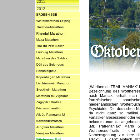
ERGEBNISSE
Wintermarathon Leipzig
Thermen-Marathon
Rheinfall Marathon
Malta Marathon
Trail du Petit Ballon
Freiburg Marathon
Marathon des Sables
Défi des Seigneurs
Rennsteiglauf
Kopenhagen Marathon
Liechtenstein Marathon
„Wörthersee TRAIL-MANIAK“ laut
Stockholm Marathon
Bezeichnung des Wörthersee
nach Maniak, erhält man d
Marathon du Vignoble
französischen, spani
Zugspitz Ultratrail
niederländischen Wörterbüch
Friedensmarathon
Psychiatrie. Die deutschen 
da nicht ganz so radikal. 
Allgäu Panorama M.
Fanatiker, Besessener oder v
Karwendelmarsch
bekommt man da angeboten. 
„Mr. Trail-Maniak“ Mario 
Jungfrau Marathon
Wörthersee-Trails und
Voralpen Marathon
Namensgebung zur Idee die
steckt. „Ja, ganz einfach, 
Wörthersee Trail