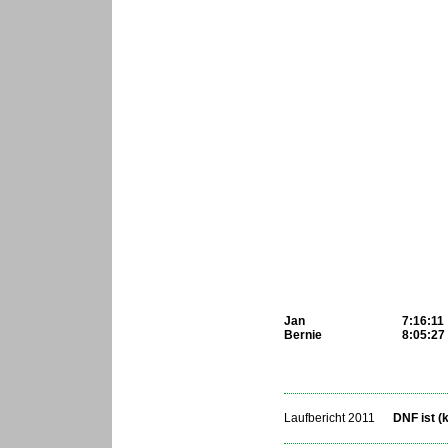
Jan
7:16:11
Bernie
8:05:27
...
Laufbericht 2011
DNF ist (
...