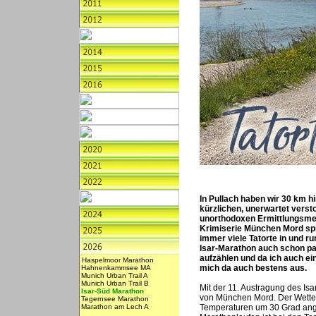
In Pullach haben wir 30 km h
kürzlichen, unerwartet verst
unorthodoxen Ermittlungsmet
Krimiserie München Mord spie
immer viele Tatorte in und ru
Isar-Marathon auch schon pa
aufzählen und da ich auch ein
Haspelmoor Marathon
mich da auch bestens aus.
Hahnenkammsee MA
Munich Urban Trail A
Munich Urban Trail B
Mit der 11. Austragung des Is
Isar-Süd Marathon
von München Mord. Der Wetterg
Tegernsee Marathon
Marathon am Lech A
Temperaturen um 30 Grad ange