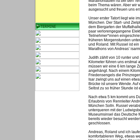
Marathonlaufen ist bei den Te
beim Thema wären. Aber wir wo
ausgesucht und freuen uns ers
Unser erster Tatort liegt wie 
München. Der Start- und Zielpla
dem Biergarten der Muffathalle
paar verlorengegangene Elekt
Teilnehmer*innen eingeschrie
früheren Morgenstunden unter
und Roland. Mit Russel ist ei
Marathons von Andreas‘ isarma
Judith zählt von 10 runter un
Kilometer führen uns erstmal 
müssen wir eine 6 km lange Zu
angehängt. Nach einem Kilome
Friedensengels die Prinzregen
Isar zwingt uns auf einen etw
Brücke ist unsere Wende. Auf 
Selbst zu so früher Stunde is
Nach etwa 5 km kommt uns Dani
Erlaubnis von Rennleiter Andr
München Solln. Russel verabsch
unterqueren mit der Ludwigsbr
Museumsinsel das Deutsche Mus
bereits wieder besucht werden
geschlossen.
Andreas, Roland und ich laufe
komfortableren Weg, etwas wei