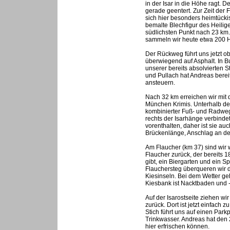
in der Isar in die Höhe ragt. 
gerade geentert. Zur Zeit der F
sich hier besonders heimtücki
bemalte Blechfigur des Heilig
südlichsten Punkt nach 23 km.
sammeln wir heute etwa 200 
Der Rückweg führt uns jetzt ob
überwiegend auf Asphalt. In 
unserer bereits absolvierten 
und Pullach hat Andreas berei
ansteuern.
Nach 32 km erreichen wir mit 
München Krimis. Unterhalb de
kombinierter Fuß- und Radweg
rechts der Isarhänge verbindet
vorenthalten, daher ist sie au
Brückenlänge, Anschlag an d
Am Flaucher (km 37) sind wir 
Flaucher zurück, der bereits 1
gibt, ein Biergarten und ein
Flauchersteg überqueren wir d
Kiesinseln. Bei dem Wetter geh
Kiesbank ist Nacktbaden und -
Auf der Isarostseite ziehen w
zurück. Dort ist jetzt einfach 
Stich führt uns auf einen Par
Trinkwasser. Andreas hat den 
hier erfrischen können.