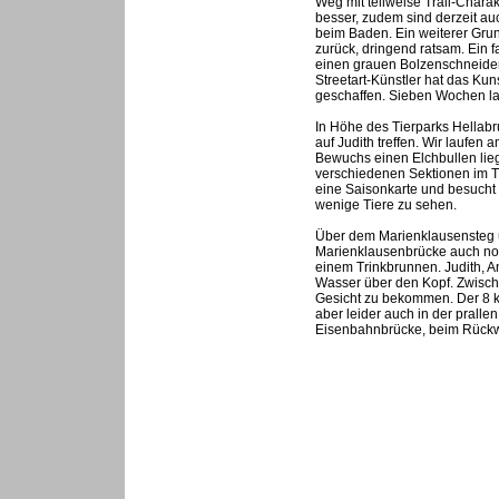
Weg mit teilweise Trail-Chara
besser, zudem sind derzeit auc
beim Baden. Ein weiterer Grun
zurück, dringend ratsam. Ein f
einen grauen Bolzenschneider
Streetart-Künstler hat das Ku
geschaffen. Sieben Wochen lan
In Höhe des Tierparks Hellabr
auf Judith treffen. Wir laufe
Bewuchs einen Elchbullen lieg
verschiedenen Sektionen im Ti
eine Saisonkarte und besucht 
wenige Tiere zu sehen.
Über dem Marienklausensteg ü
Marienklausenbrücke auch noc
einem Trinkbrunnen. Judith, 
Wasser über den Kopf. Zwischen
Gesicht zu bekommen. Der 8 km
aber leider auch in der prall
Eisenbahnbrücke, beim Rückw