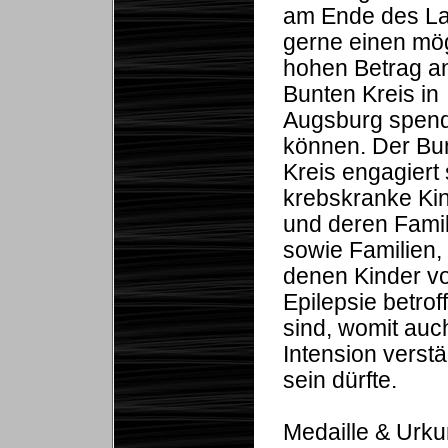
am Ende des La
gerne einen mög
hohen Betrag a
Bunten Kreis in
Augsburg spen
können. Der Bu
Kreis engagiert 
krebskranke Ki
und deren Famil
sowie Familien, 
denen Kinder v
Epilepsie betrof
sind, womit auc
Intension verstä
sein dürfte.
Medaille & Urk