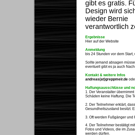
gibt es gratis. F
Design wird sic
wieder Bernie
verantwortlich z
Ergebnisse
Hier auf der Website
Anmeldung
bis 24 Stunden vor dem Start,
Sollte jemand absagen müssen, 
eventuell gibt es ja auch Nach
Kontakt
& weitere Infos
andreas(at)greppmeir.de
ode
Haftungsausschlüsse und no
1. Der Veranstalter übernimmt 
Schäden keine Haftung. Die Te
2. Der Teilnehmer erklärt, das
Gesundheitszustand besitzt. E
3. Oft werden Fußgänger und R
4. Der Teilnehmer bestätigt mi
Fotos und Videos, die im Zu
werden dürfen.