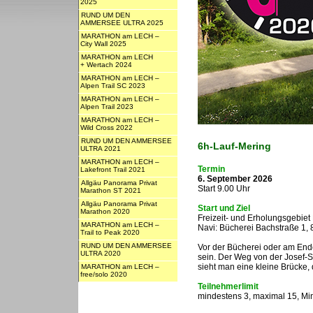
2025
RUND UM DEN
AMMERSEE ULTRA 2025
MARATHON am LECH –
City Wall 2025
MARATHON am LECH
+ Wertach 2024
MARATHON am LECH –
Alpen Trail SC 2023
MARATHON am LECH –
Alpen Trail 2023
MARATHON am LECH –
Wild Cross 2022
RUND UM DEN AMMERSEE
6h-Lauf-Mering
ULTRA 2021
MARATHON am LECH –
Termin
Lakefront Trail 2021
6. September 2026
Allgäu Panorama Privat
Start 9.00 Uhr
Marathon ST 2021
Allgäu Panorama Privat
Start und Ziel
Marathon 2020
Freizeit- und Erholungsgebiet
MARATHON am LECH –
Navi: Bücherei Bachstraße 1,
Trail to Peak 2020
RUND UM DEN AMMERSEE
Vor der Bücherei oder am End
ULTRA 2020
sein. Der Weg von der Josef-S
sieht man eine kleine Brücke,
MARATHON am LECH –
free/solo 2020
Teilnehmerlimit
mindestens 3, maximal 15, Min