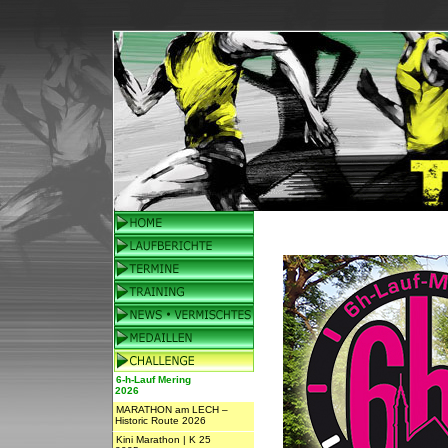
6-h-Lauf Mering
2026
MARATHON am LECH –
Historic Route 2026
Kini Marathon | K 25