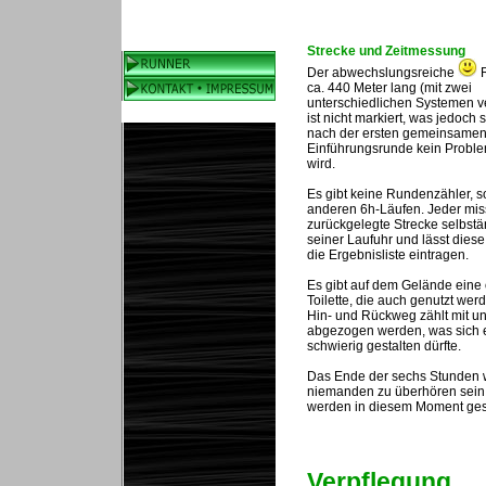
Strecke
und Zeitmessung
Der abwechslungsreiche
R
ca. 440 Meter lang (mit zwei
unterschiedlichen Systemen 
ist nicht markiert, was jedoch 
nach der ersten gemeinsame
Einführungsrunde kein Proble
wird.
Es gibt keine Rundenzähler, s
anderen 6h-Läufen. Jeder miss
zurückgelegte Strecke selbstä
seiner Laufuhr und lässt dies
die Ergebnisliste eintragen.
Es gibt auf dem Gelände eine ö
Toilette, die auch genutzt wer
Hin- und Rückweg zählt mit u
abgezogen werden, was sich 
schwierig gestalten dürfte.
Das Ende der sechs Stunden 
niemanden zu überhören sein
werden in diesem Moment ges
Verpflegung